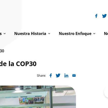
s
Nuestra Historia
Nuestro Enfoque
No
ón
Historia de FI
Dignidad de toda persona
P30
acto
La Familia Franciscana
Paz y derechos humanos
de la COP30
jamos
Franciscanismo y derechos humanos
Justicia ambiental
Share:
ipo
Franciscanos en la ONU
Dónde trabajamos
Se
ctiva Internacional
Reflexiones espirituales
fo