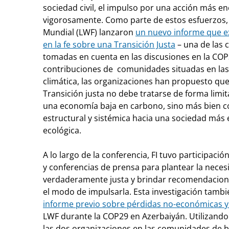
sociedad civil, el impulso por una acción más e
vigorosamente. Como parte de estos esfuerzos, 
Mundial (LWF) lanzaron
un nuevo informe que e
en la fe sobre una Transición Justa
– una de las 
tomadas en cuenta en las discusiones en la COP
contribuciones de comunidades situadas en las p
climática, las organizaciones han propuesto que
Transición justa no debe tratarse de forma lim
una economía baja en carbono, sino más bien 
estructural y sistémica hacia una sociedad más eq
ecológica.
A lo largo de la conferencia, FI tuvo participaci
y conferencias de prensa para plantear la neces
verdaderamente justa y brindar recomendacion
el modo de impulsarla. Esta investigación tamb
informe previo sobre pérdidas no-económicas y 
LWF durante la COP29 en Azerbaiyán. Utilizando
las dos organizaciones en las comunidades de 