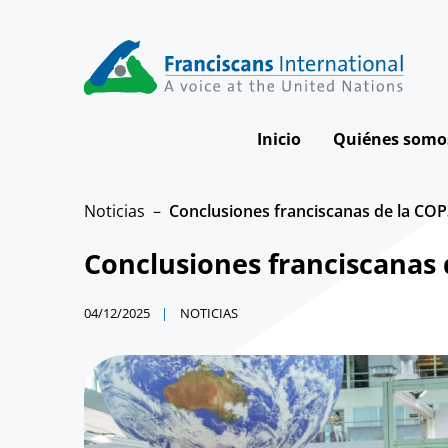
Skip
to
content
Inicio
Quiénes somo
Nuestra visi
Noticias
Conclusiones franciscanas de la CO
Nuestro imp
Conclusiones franciscanas 
Cómo traba
04/12/2025
NOTICIAS
Nuestro Equ
La Junta Dire