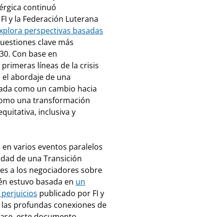
nérgica continuó
FI y la Federación Luterana
xplora perspectivas basadas
cuestiones clave más
30. Con base en
rimeras líneas de la crisis
 el abordaje de una
itada como un cambio hacia
como una transformación
uitativa, inclusiva y
ón en varios eventos paralelos
idad de una Transición
es a los negociadores sobre
ién estuvo basada en
un
perjuicios
publicado por FI y
 las profundas conexiones de
base, este documento