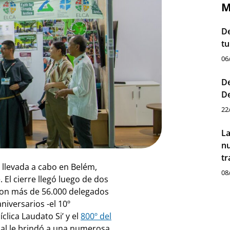
M
De
tu
06
De
D
22
La
nu
tr
 llevada a cabo en Belém,
08
 El cierre llegó luego de dos
ron más de 56.000 delegados
iversarios -el 10º
clica Laudato Si’ y el
800º del
nal le brindó a una numerosa