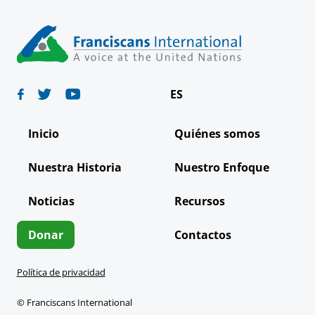
ES
Deutsch
Inicio
Quiénes somos
English
Nuestra Historia
Nuestro Enfoque
Français
Noticias
Recursos
Italiano
Português
Donar
Contactos
Política de privacidad
© Franciscans International