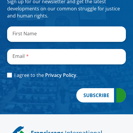
Sign up for our newsletter and get the latest
developments on our common struggle for justice
and human rights.
"
*
"
señala
First Name
los
campos
obligatorios
Email
*
Consent
*
I agree to the
Privacy Policy
.
SUBSCRIBE