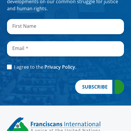
developments on our common struggle for justice
and human rights.
"
*
"
señala
First Name
los
campos
obligatorios
Email
*
Consent
*
I agree to the
Privacy Policy
.
SUBSCRIBE