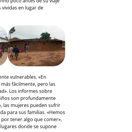
nho poco antes de su viaje
 vividas en lugar de
ente vulnerables. «En
 más fácilmente, pero las
dad». Los informes sobre
e niños son profundamente
, las mujeres pueden sufrir
da para sus familias. «Hemos
o por tener algo que comer»,
n lugares donde se supone