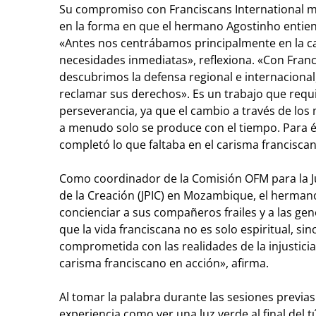
Su compromiso con Franciscans International m
en la forma en que el hermano Agostinho entien
«Antes nos centrábamos principalmente en la ca
necesidades inmediatas», reflexiona. «Con Franc
descubrimos la defensa regional e internacional
reclamar sus derechos». Es un trabajo que requi
perseverancia, ya que el cambio a través de lo
a menudo solo se produce con el tiempo. Para é
completó lo que faltaba en el carisma francisc
Como coordinador de la Comisión OFM para la Just
de la Creación (JPIC) en Mozambique, el herman
concienciar a sus compañeros frailes y a las ge
que la vida franciscana no es solo espiritual, s
comprometida con las realidades de la injusticia. 
carisma franciscano en acción», afirma.
Al tomar la palabra durante las sesiones previas 
experiencia como ver una luz verde al final del t