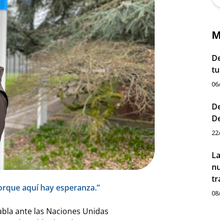
M
De
tu
06
De
D
22
La
nu
tr
orque aquí hay esperanza.”
08
bla ante las Naciones Unidas