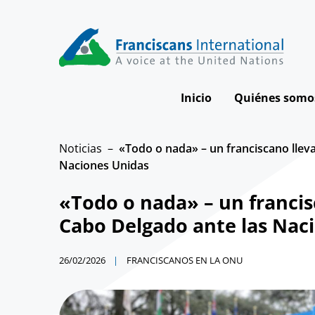
Skip
to
content
Inicio
Quiénes somo
Nuestra visi
Noticias
«Todo o nada» – un franciscano lleva
Naciones Unidas
Nuestro imp
«Todo o nada» – un francisc
Cómo traba
Cabo Delgado ante las Nac
Nuestro Equ
La Junta Dire
26/02/2026
FRANCISCANOS EN LA ONU