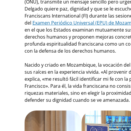
(ONU), transmite un mensaje sencillo pero urge
Delgado quiere paz, dignidad y que se le escu
Franciscans International (FI) durante las sesione
del
Examen Periódico Universal (EPU) de Moza
en el que los Estados examinan mutuamente sus
derechos humanos y proponen mejoras concretas
profunda espiritualidad franciscana como un 
con la defensa de los derechos humanos.
Nacido y criado en Mozambique, la vocación de
sus raíces en la experiencia vivida. «Al provenir
explica, «me resultó fácil identificar mi fe con l
Francisco». Para él, la vida franciscana no consis
riquezas materiales, sino en elegir la proximida
defender su dignidad cuando se ve amenazada.