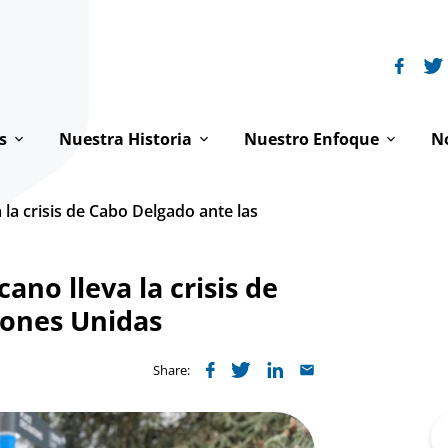
s
Nuestra Historia
Nuestro Enfoque
No
ón
Historia de FI
Dignidad de toda persona
 la crisis de Cabo Delgado ante las
acto
La Familia Franciscana
Paz y derechos humanos
ano lleva la crisis de
jamos
Franciscanismo y derechos humanos
Justicia ambiental
iones Unidas
ipo
Franciscanos en la ONU
Dónde trabajamos
ctiva Internacional
Reflexiones espirituales
Share:
Se
fo