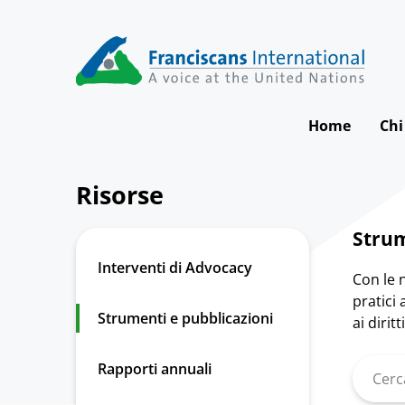
Skip
to
content
Home
Chi
Risorse
Strum
Interventi di Advocacy
Con le 
pratici
Strumenti e pubblicazioni
ai dirit
Cerca
Rapporti annuali
Strume