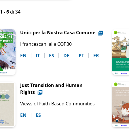
azioni
1 - 6
di 34
Uniti per la Nostra Casa Comune
I francescani alla COP30
EN
IT
ES
DE
PT
FR
Just Transition and Human
Rights
Views of Faith-Based Communities
EN
ES