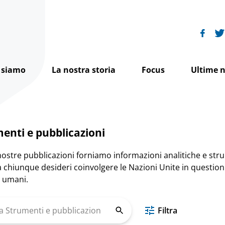
 siamo
La nostra storia
Focus
Ultime n
La nostra Visione
La nostra storia
Pari dignità
Il nostro impatto
La Famiglia Francescana
Pace e diritti umani
enti e pubblicazioni
Come operiamo
Francescanesimo e diritti umani
Giustizia ambientale
nostre pubblicazioni forniamo informazioni analitiche e str
Il nostro team
I Francescani presso le Nazioni Unite
Dove operiamo
 a chiunque desideri coinvolgere le Nazioni Unite in questioni
ti umani.
Il Consiglio di Amministrazione Internazionale
Riflessioni spirituali
Filtra
nti