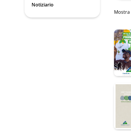
e
Notiziario
pubblic
Mostra