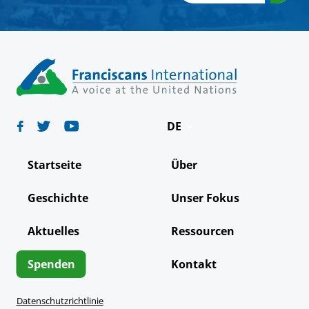
DE
English
Startseite
Über
Español
Geschichte
Unser Fokus
Français
Aktuelles
Ressourcen
Italiano
Português
Spenden
Kontakt
Datenschutzrichtlinie