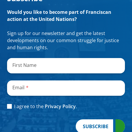
Would you like to become part of Franciscan
action at the United Nations?
Sign up for our newsletter and get the latest
developments on our common struggle for justice
and human rights.
„
*
“
zeigt
First Name
erforderliche
Felder
an
Email
*
Consent
*
I agree to the
Privacy Policy
.
SUBSCRIBE