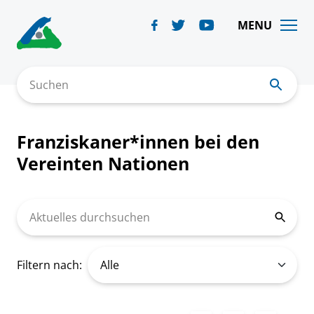
Skip
to
MENU
content
Suchen
Franziskaner*innen bei den
Vereinten Nationen
Aktuelles durchsuchen
Filtern nach: