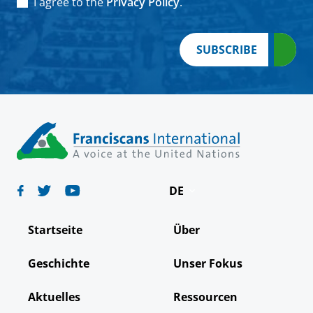
Consent
*
I agree to the
Privacy Policy
.
SUBSCRIBE
DE
English
Startseite
Über
Español
Geschichte
Unser Fokus
Français
Aktuelles
Ressourcen
Italiano