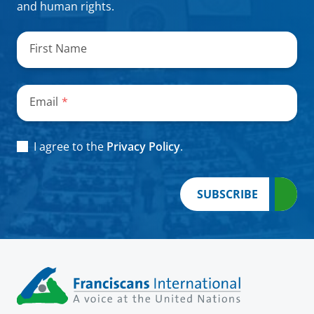
and human rights.
„
*
“
zeigt
First Name
erforderliche
Felder
an
Email
*
Consent
*
I agree to the
Privacy Policy
.
SUBSCRIBE