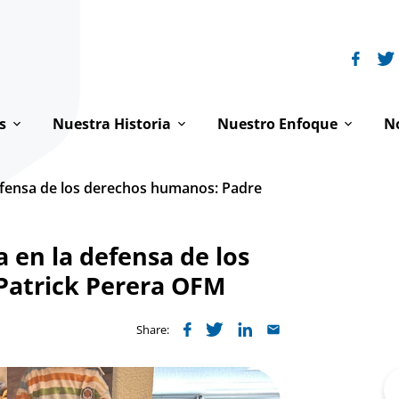
s
Nuestra Historia
Nuestro Enfoque
No
ón
Historia de FI
Dignidad de toda persona
defensa de los derechos humanos: Padre
acto
La Familia Franciscana
Paz y derechos humanos
a en la defensa de los
jamos
Franciscanismo y derechos humanos
Justicia ambiental
Patrick Perera OFM
ipo
Franciscanos en la ONU
Dónde trabajamos
ctiva Internacional
Reflexiones espirituales
Share:
Se
fo