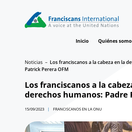
Skip
to
content
Inicio
Quiénes somo
Nuestra visi
Noticias
Los franciscanos a la cabeza en la 
Patrick Perera OFM
Nuestro imp
Los franciscanos a la cabez
Cómo traba
derechos humanos: Padre 
Nuestro Equ
La Junta Dire
15/09/2023
FRANCISCANOS EN LA ONU