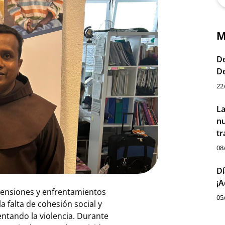
M
De
D
22
La
nu
tr
08
Dí
¡A
tensiones y enfrentamientos
05
a falta de cohesión social y
entando la violencia. Durante