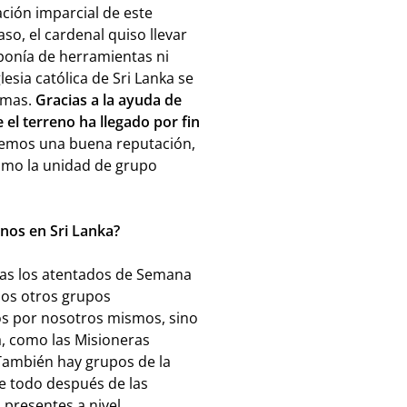
ación imparcial de este
aso, el cardenal quiso llevar
sponía de herramientas ni
esia católica de Sri Lanka se
imas.
Gracias a la ayuda de
 el terreno ha llegado por fin
emos una buena reputación,
cómo la unidad de grupo
canos en Sri Lanka?
ras los atentados de Semana
dos otros grupos
s por nosotros mismos, sino
a, como las Misioneras
 También hay grupos de la
re todo después de las
presentes a nivel