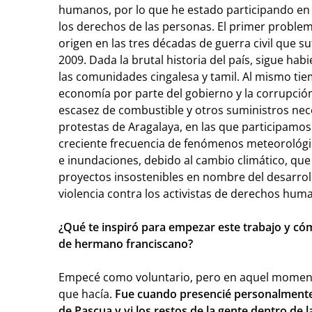
humanos, por lo que he estado participando en
los derechos de las personas. El primer proble
origen en las tres décadas de guerra civil que su
2009. Dada la brutal historia del país, sigue ha
las comunidades cingalesa y tamil. Al mismo tie
economía por parte del gobierno y la corrupci
escasez de combustible y otros suministros nece
protestas de Aragalaya, en las que participamos.
creciente frecuencia de fenómenos meteorológ
e inundaciones, debido al cambio climático, qu
proyectos insostenibles en nombre del desarrol
violencia contra los activistas de derechos hu
¿Qué te inspiró para empezar este trabajo y có
de hermano franciscano?
Empecé como voluntario, pero en aquel moment
que hacía.
Fue cuando presencié personalmente
de Pascua y vi los restos de la gente dentro de l