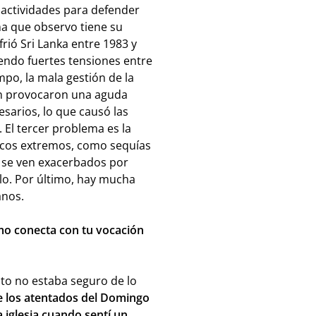
 actividades para defender
ma que observo tiene su
frió Sri Lanka entre 1983 y
biendo fuertes tensiones entre
mpo, la mala gestión de la
ón provocaron una aguda
sarios, lo que causó las
 El tercer problema es la
icos extremos, como sequías
e se ven exacerbados por
lo. Por último, hay mucha
manos.
mo conecta con tu vocación
o no estaba seguro de lo
 los atentados del Domingo
a iglesia cuando sentí un