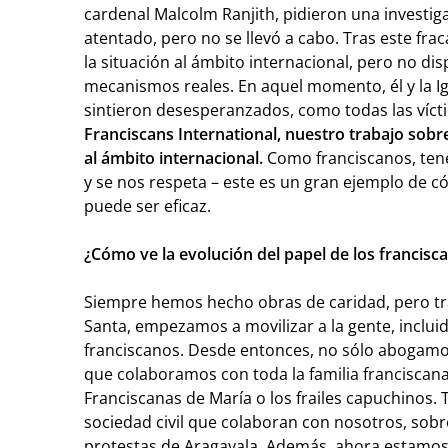
cardenal Malcolm Ranjith, pidieron una investig
atentado, pero no se llevó a cabo. Tras este frac
la situación al ámbito internacional, pero no di
mecanismos reales. En aquel momento, él y la Igl
sintieron desesperanzados, como todas las víct
Franciscans International, nuestro trabajo sobre
al ámbito internacional.
Como franciscanos, ten
y se nos respeta – este es un gran ejemplo de 
puede ser eficaz.
¿Cómo ve la evolución del papel de los francis
Siempre hemos hecho obras de caridad, pero t
Santa, empezamos a movilizar a la gente, inclui
franciscanos. Desde entonces, no sólo abogamo
que colaboramos con toda la familia franciscan
Franciscanas de María o los frailes capuchinos.
sociedad civil que colaboran con nosotros, sob
protestas de Aragayala. Además, ahora estamos 