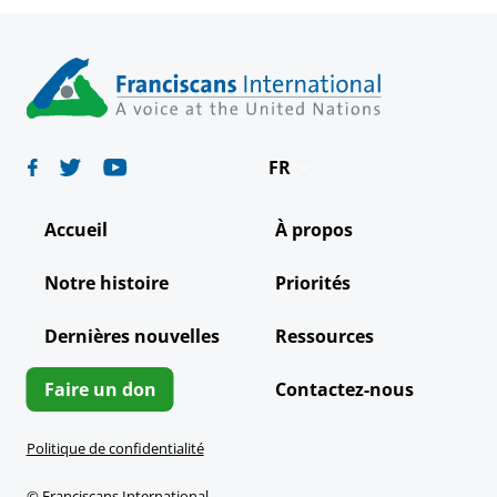
FR
Deutsch
Accueil
À propos
English
Notre histoire
Priorités
Español
Dernières nouvelles
Ressources
Italiano
Português
Faire un don
Contactez-nous
Politique de confidentialité
© Franciscans International