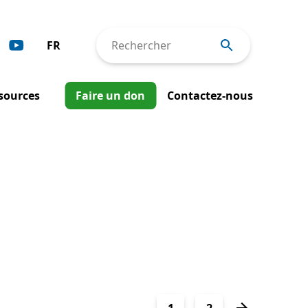
FR
Rechercher
Deutsch
sources
Faire un don
Contactez-nous
English
Español
nterventions à l’ONU
Italiano
utils et publications
Português
apports annuels
ewsletter
1
2