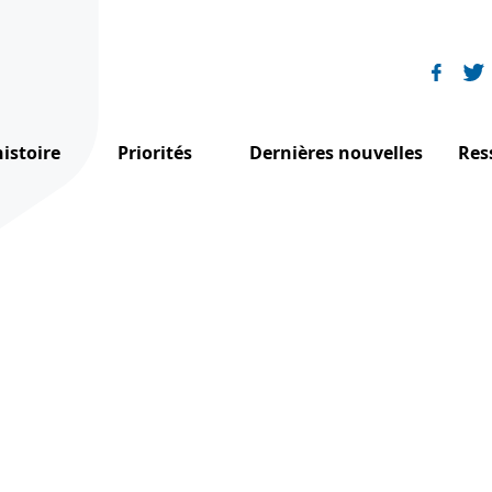
istoire
Priorités
Dernières nouvelles
Res
stoire de FI
Égale dignité
I
Famille franciscaine
Paix & droits humains
O
avail
nciscanisme & droits humains
Justice environnementale
R
 franciscains à l’ONU
Où nous travaillons
N
ation international
exions spirituelles