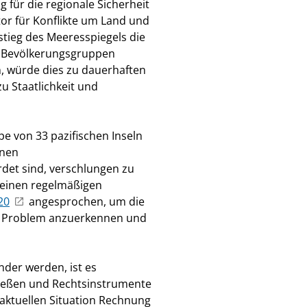
 für die regionale Sicherheit
tor für Konflikte um Land und
tieg des Meeresspiegels die
se Bevölkerungsgruppen
n, würde dies zu dauerhaften
u Staatlichkeit und
ppe von 33 pazifischen Inseln
inen
rdet sind, verschlungen zu
meinen regelmäßigen
20
angesprochen, um die
es Problem anzuerkennen und
der werden, ist es
ließen und Rechtsinstrumente
aktuellen Situation Rechnung