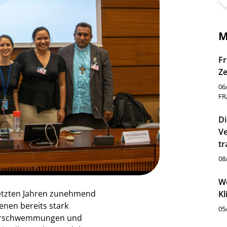
M
Fr
Ze
06
FR
Di
Ve
tr
08
We
letzten Jahren zunehmend
Kl
enen bereits stark
05
Überschwemmungen und