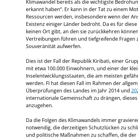
Klimawandel bereits als die wichtigste Bedrohung
erkannt haben“. Er kann in der Tat zu einem Mo
Ressourcen werden, insbesondere wenn der Ans
Existenz einiger Länder bedroht. Da es für die
keinen Ort gibt, an den sie zurückkehren könne
Vertreibungen führen und tiefgreifende Fragen z
Souveränität aufwerfen.
Dies ist der Fall der Republik Kiribati, einer Gru
mit etwa 100.000 Einwohnern, und einer der kle
Inselentwicklungsstaaten, die am meisten gefäh
werden. FI hat diesen Fall im Rahmen der allge
Überprüfungen des Landes im Jahr 2014 und
20
internationale Gemeinschaft zu drängen, dies
anzugehen.
Da die Folgen des Klimawandels immer gravieren
notwendig, die derzeitigen Schutzlücken zu sch
und politische Maßnahmen zu schaffen, die der 