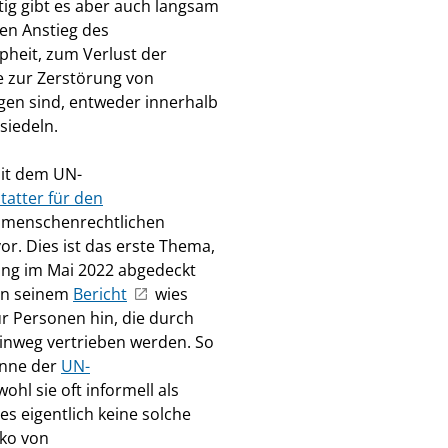
ig gibt es aber auch langsam
en Anstieg des
pheit, zum Verlust der
e zur Zerstörung von
en sind, entweder innerhalb
usiedeln.
mit dem UN-
tatter für den
ie menschenrechtlichen
r. Dies ist das erste Thema,
ung im Mai 2022 abgedeckt
 In seinem
Bericht
wies
ür Personen hin, die durch
inweg vertrieben werden. So
Sinne der
UN-
ohl sie oft informell als
es eigentlich keine solche
iko von