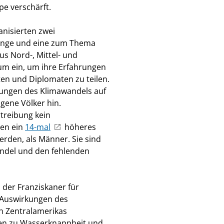
pe verschärft.
anisierten zwei
inge und eine zum Thema
us Nord-, Mittel- und
um ein, um ihre Erfahrungen
n und Diplomaten zu teilen.
kungen des Klimawandels auf
gene Völker hin.
treibung kein
ben ein
14-mal
höheres
erden, als Männer. Sie sind
andel und den fehlenden
 der Franziskaner für
n Auswirkungen des
n Zentralamerikas
en zu Wasserknappheit und