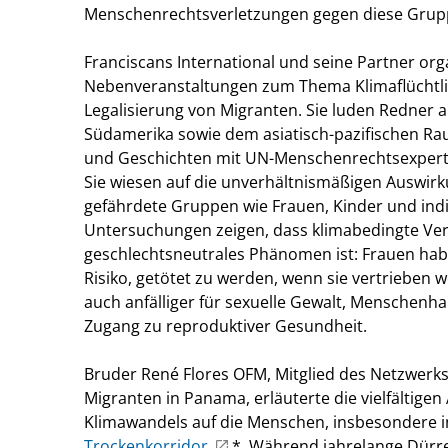
Menschenrechtsverletzungen gegen diese Grup
Franciscans International und seine Partner org
Nebenveranstaltungen zum Thema Klimaflüchtl
Legalisierung von Migranten. Sie luden Redner a
Südamerika sowie dem asiatisch-pazifischen Ra
und Geschichten mit UN-Menschenrechtsexperte
Sie wiesen auf die unverhältnismäßigen Auswir
gefährdete Gruppen wie Frauen, Kinder und indi
Untersuchungen zeigen, dass klimabedingte Ver
geschlechtsneutrales Phänomen ist: Frauen ha
Risiko, getötet zu werden, wenn sie vertrieben w
auch anfälliger für sexuelle Gewalt, Menschenh
Zugang zu reproduktiver Gesundheit.
Bruder René Flores OFM, Mitglied des Netzwerks
Migranten in Panama, erläuterte die vielfältige
Klimawandels auf die Menschen, insbesondere i
Trockenkorridor
*. Während jahrelange Dürr