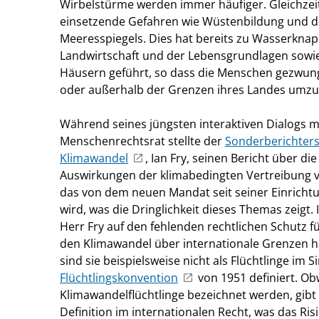
Wirbelstürme werden immer häufiger. Gleichzeit
einsetzende Gefahren wie Wüstenbildung und d
Meeresspiegels. Dies hat bereits zu Wasserknap
Landwirtschaft und der Lebensgrundlagen sowi
Häusern geführt, so dass die Menschen gezwung
oder außerhalb der Grenzen ihres Landes umz
Während seines jüngsten interaktiven Dialogs 
Menschenrechtsrat stellte der
Sonderberichters
Klimawandel
, Ian Fry, seinen Bericht über d
Auswirkungen der klimabedingten Vertreibung vo
das von dem neuen Mandat seit seiner Einricht
wird, was die Dringlichkeit dieses Themas zeigt.
Herr Fry auf den fehlenden rechtlichen Schutz f
den Klimawandel über internationale Grenzen h
sind sie beispielsweise nicht als Flüchtlinge im 
Flüchtlingskonvention
von 1951 definiert. Obw
Klimawandelflüchtlinge bezeichnet werden, gibt 
Definition im internationalen Recht, was das Ris