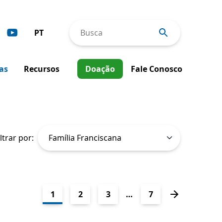
PT
Busca
Deutsch
as
Recursos
Doação
Fale Conosco
English
Español
Intervenções de Incidência
Français
Ferramentas & Publicações
Italiano
iltrar por:
Relatórios Anuais
Boletins Informativos
1
2
3
…
7