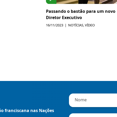
Passando o bastão para um novo
Diretor Executivo
16/11/2023
NOTÍCIAS
,
VÍDEO
"
*
"
indica
Nome
campos
ção franciscana nas Nações
obrigatórios