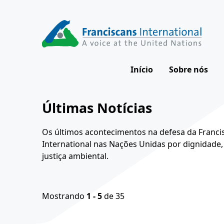
Skip
to
content
Início
Sobre nós
Nossa visã
Últimas Notícias
Nosso impa
Os últimos acontecimentos na defesa da Franci
Como trab
International nas Nações Unidas por dignidade,
justiça ambiental.
Nossa equi
Conselho Di
Mostrando
1 - 5
de 35