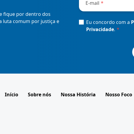
E-mail
*
e fique por dentro dos
 luta comum por justiça e
Consent
*
Eu concordo com a
P
Privacidade
.
*
Início
Sobre nós
Nossa História
Nosso Foco