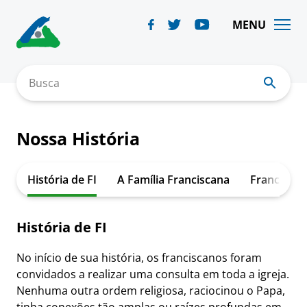
Skip
to
MENU
content
Busca
Nossa História
História de FI
A Família Franciscana
Franciscan
História de FI
No início de sua história, os franciscanos foram
convidados a realizar uma consulta em toda a igreja.
Nenhuma outra ordem religiosa, raciocinou o Papa,
tinha conexões tão amplas ou raízes profundas em