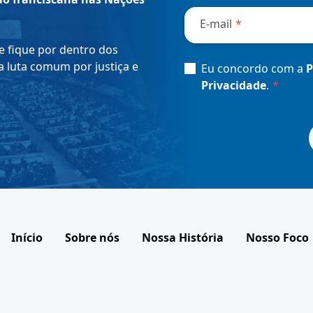
obrigatórios
E-mail
*
e fique por dentro dos
 luta comum por justiça e
Consent
*
Eu concordo com a
P
Privacidade
.
*
Início
Sobre nós
Nossa História
Nosso Foco