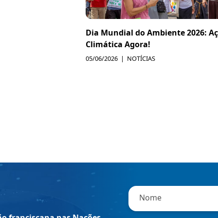
Dia Mundial do Ambiente 2026: A
Climática Agora!
05/06/2026
NOTÍCIAS
"
*
"
indica
Nome
campos
ção franciscana nas Nações