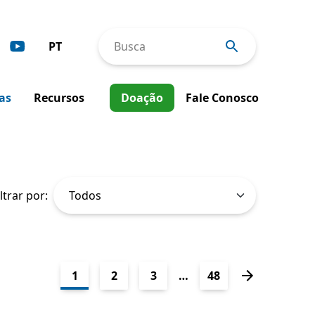
PT
Busca
Deutsch
as
Recursos
Doação
Fale Conosco
English
Español
Intervenções de Incidência
Français
Ferramentas & Publicações
Italiano
iltrar por:
Relatórios Anuais
Boletins Informativos
1
2
3
…
48