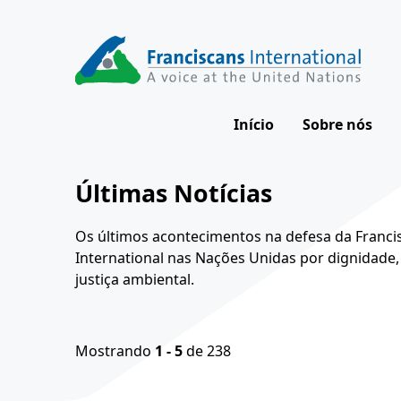
Skip
to
content
Início
Sobre nós
Nossa visã
Últimas Notícias
Nosso impa
Os últimos acontecimentos na defesa da Franci
Como trab
International nas Nações Unidas por dignidade,
justiça ambiental.
Nossa equi
Conselho Di
Mostrando
1 - 5
de 238