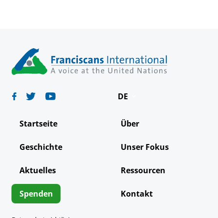
DE
English
Startseite
Über
Español
Geschichte
Unser Fokus
Français
Aktuelles
Ressourcen
Italiano
Português
Spenden
Kontakt