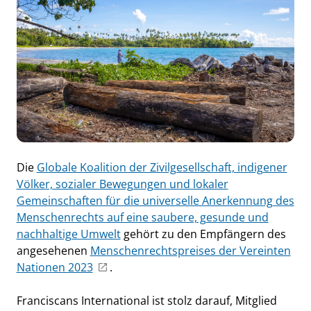
Die
Globale Koalition der Zivilgesellschaft, indigener
Völker, sozialer Bewegungen und lokaler
Gemeinschaften für die universelle Anerkennung des
Menschenrechts auf eine saubere, gesunde und
nachhaltige Umwelt
gehört zu den Empfängern des
angesehenen
Menschenrechtspreises der Vereinten
Nationen 2023
.
Franciscans International ist stolz darauf, Mitglied