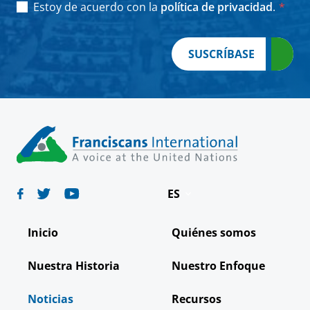
Consent
*
Estoy de acuerdo con la
política de privacidad
.
*
SUSCRÍBASE
ES
Deutsch
Inicio
Quiénes somos
English
Nuestra Historia
Nuestro Enfoque
Français
Noticias
Recursos
Italiano