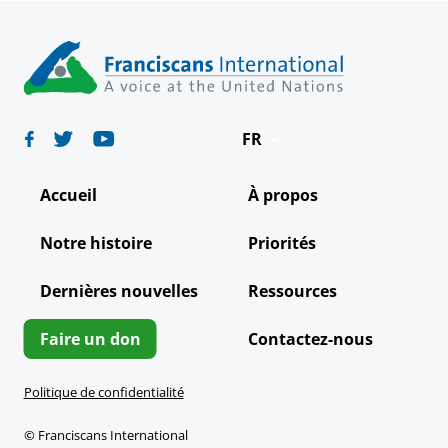
FR
Deutsch
Accueil
À propos
English
Notre histoire
Priorités
Español
Dernières nouvelles
Ressources
Italiano
Português
Faire un don
Contactez-nous
Politique de confidentialité
© Franciscans International