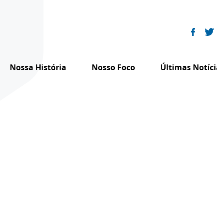
Nossa História
Nosso Foco
Últimas Notíci
o
História de FI
Igualdade de Dignidade
cto
A Família Franciscana
Paz e Direitos Humanos
alhamos
Franciscanismo e Direitos Humanos
Justiça Ambiental
pe
Franciscanos na ONU
Onde trabalhamos
retor Internacional
Reflexões Espirituais