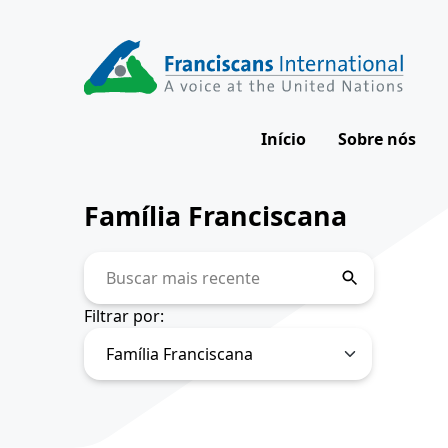
Skip
to
content
Início
Sobre nós
Nossa visã
Família Franciscana
Nosso impa
Buscar
Como trab
mais
recente
Filtrar por:
Nossa equi
Conselho Di