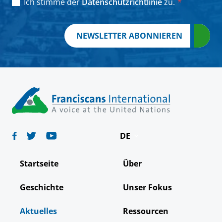
Consent
*
Ich stimme der
Datenschutzrichtlinie
zu.
*
NEWSLETTER ABONNIEREN
DE
English
Startseite
Über
Español
Geschichte
Unser Fokus
Français
Aktuelles
Ressourcen
Italiano