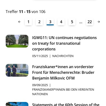
Treffer
11 - 15
von 106
1
2
3
4
5
…
22
IGWG11: UN continues negotiations
on treaty for transnational
corporations
05/11/2025
NACHRICHTEN
Franziskaner*innen an vorderster
Front für Menschenrechte: Bruder
Benjamin Milkovic OFM
09/09/2025
FRANZISKANER*INNEN BEI DEN VEREINTEN
NATIONEN
Statements at the 60th Session of the