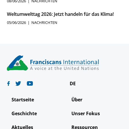
08/06/2026
NACHRICHTEN
Weltumwelttag 2026: Jetzt handeln für das Klima!
05/06/2026
NACHRICHTEN
DE
English
Startseite
Über
Español
Geschichte
Unser Fokus
Français
Aktuelles
Ressourcen
Italiano