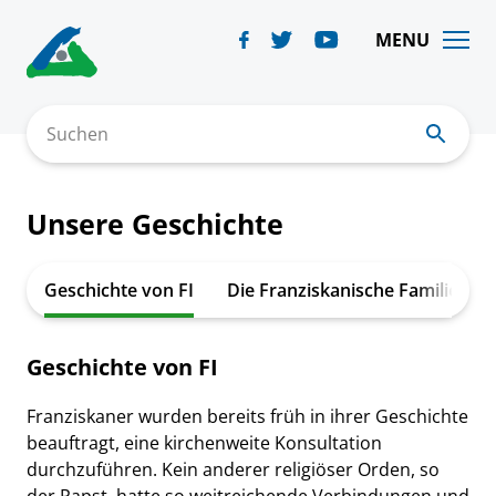
Skip
to
MENU
content
Suchen
Unsere Geschichte
Geschichte von FI
Die Franziskanische Familie
Geschichte von FI
Franziskaner wurden bereits früh in ihrer Geschichte
beauftragt, eine kirchenweite Konsultation
durchzuführen. Kein anderer religiöser Orden, so
der Papst, hatte so weitreichende Verbindungen und