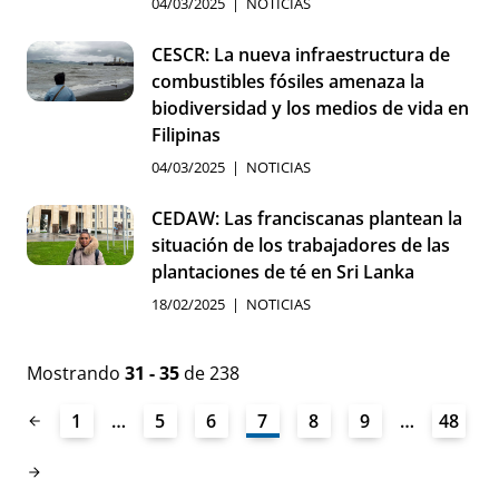
04/03/2025
NOTICIAS
CESCR: La nueva infraestructura de
combustibles fósiles amenaza la
biodiversidad y los medios de vida en
Filipinas
04/03/2025
NOTICIAS
CEDAW: Las franciscanas plantean la
situación de los trabajadores de las
plantaciones de té en Sri Lanka
18/02/2025
NOTICIAS
Mostrando
31 - 35
de 238
1
…
5
6
7
8
9
…
48